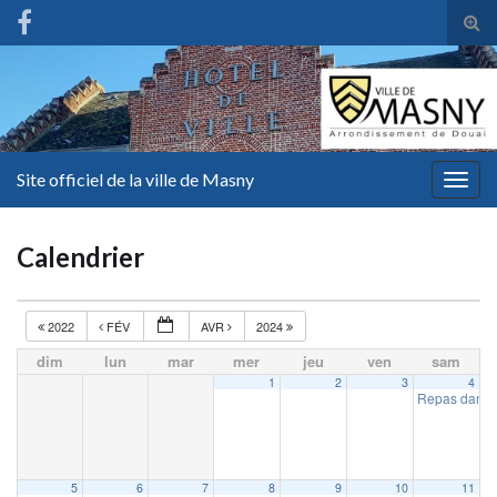
Tog
sear
for
Site officiel de la ville de Masny
Togg
navig
Calendrier
2022
FÉV
AVR
2024
dim
lun
mar
mer
jeu
ven
sam
1
2
3
4
Repas dansa
5
6
7
8
9
10
11