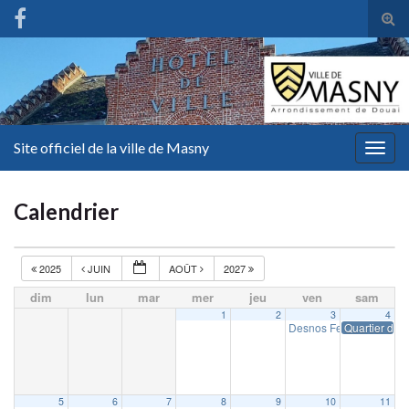
Tog
sear
for
Site officiel de la ville de Masny
Togg
navig
Calendrier
2025
JUIN
AOÛT
2027
dim
lun
mar
mer
jeu
ven
sam
1
2
3
4
Desnos Fest
Quartier d’ét
19 h 00 min
5
6
7
8
9
10
11