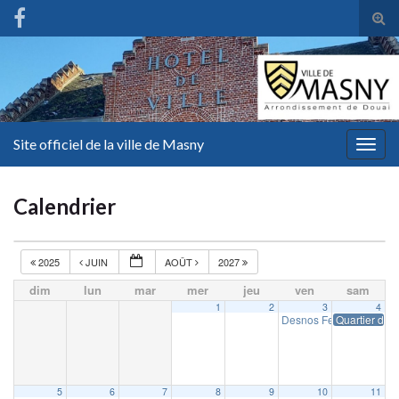
Tog
sear
for
Site officiel de la ville de Masny
Togg
navig
Calendrier
2025
JUIN
AOÛT
2027
dim
lun
mar
mer
jeu
ven
sam
1
2
3
4
Desnos Fest
Quartier d’ét
19 h 00 min
5
6
7
8
9
10
11