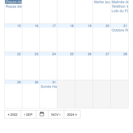
Repas des ainés
Atelier jeux de société
Matinée de 
1
Repas des aînés
Téléthon
12 h 30 min
10 h
Loto du FC 
15
16
17
18
19
20
21
Octobre Ros
22
23
24
25
26
27
28
29
30
31
Soirée Halloween
19 h 00 min
2022
SEP
NOV
2024