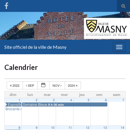
Tog
sear
for
Site officiel de la ville de Masny
Togg
navig
Calendrier
2022
SEP
NOV
2024
dim
lun
mar
mer
jeu
ven
sam
1
2
3
4
5
6
7
Exposition du Club des Artistes
Semaine Bleue
9 h 00 min
Brocante de quartier rue Caffart et rue Bailly
8 h 00 min
8
9
10
11
12
13
14