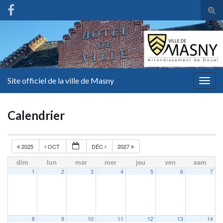
Tog
sear
for
Site officiel de la ville de Masny
Togg
navig
Calendrier
2025
OCT
DÉC
2027
dim
lun
mar
mer
jeu
ven
sam
1
2
3
4
5
6
7
8
9
10
11
12
13
14