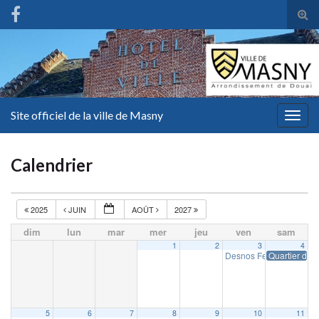
Tog
sear
for
Site officiel de la ville de Masny
Togg
navig
Calendrier
2025
JUIN
AOÛT
2027
dim
lun
mar
mer
jeu
ven
sam
1
2
3
4
Desnos Fest
Quartier d’ét
19 h 00 min
5
6
7
8
9
10
11