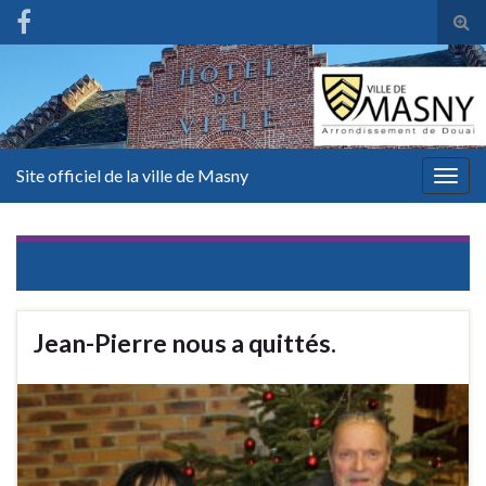
Tog
sear
for
Site officiel de la ville de Masny
Togg
navig
CATEGORY:
ACCUEIL
Jean-Pierre nous a quittés.