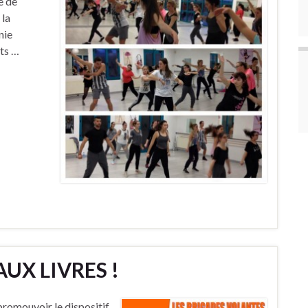
e de
 la
nie
its …
UX LIVRES !
mouvoir le dispositif