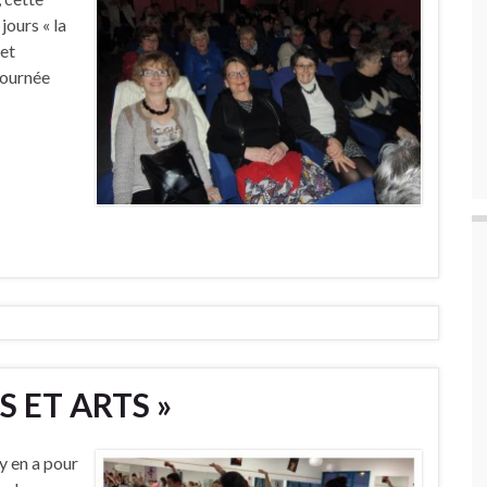
jours « la
cet
journée
S ET ARTS »
 y en a pour