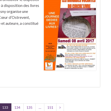
 à disposition des livres
asny organise une
 Cœur d’Ostrevent,
 et auteure, a constitué
133
134
135
…
151