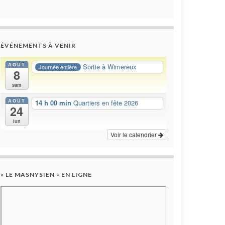
ÉVÉNEMENTS À VENIR
AOÛT
Sortie à Wimereux
Journée entière
8
sam
AOÛT
14 h 00 min
Quartiers en fête 2026
24
lun
Voir le calendrier
« LE MASNYSIEN » EN LIGNE