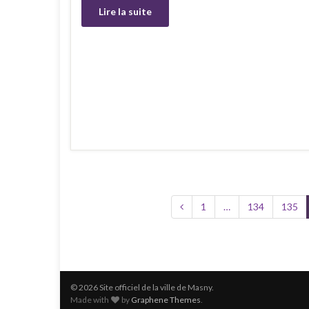
Lire la suite
1
…
134
135
© 2026 Site officiel de la ville de Masny.
Made with
by
Graphene Themes
.