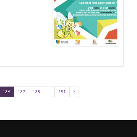
136
137
138
…
151