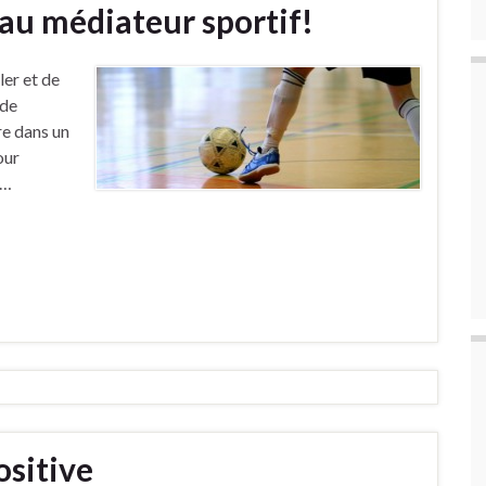
au médiateur sportif!
ler et de
 de
dre dans un
our
 …
ositive