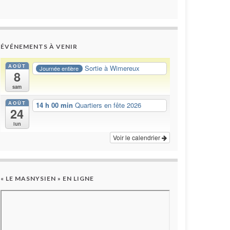
ÉVÉNEMENTS À VENIR
AOÛT
Sortie à Wimereux
Journée entière
8
sam
AOÛT
14 h 00 min
Quartiers en fête 2026
24
lun
Voir le calendrier
« LE MASNYSIEN » EN LIGNE