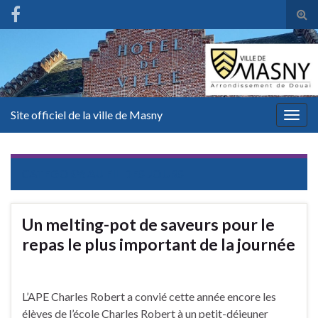
Tog
sear
for
Site officiel de la ville de Masny
Togg
navig
CATEGORY:
AU FIL DES JOURS
Un melting-pot de saveurs pour le
repas le plus important de la journée
L’APE Charles Robert a convié cette année encore les
élèves de l’école Charles Robert à un petit-déjeuner