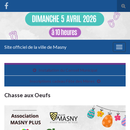
Tog
sear
for
Site officiel de la ville de Masny
Togg
navig
Installation du Conseil Municipal
Inscriptions cadeau Fête des Mères
Chasse aux Oeufs