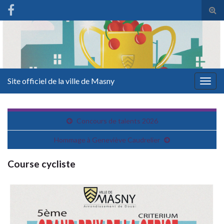
Tog
sear
for
Site officiel de la ville de Masny
Togg
navig
Concours de talents 2026
Hommage à Geneviève Caudrelier
Course cycliste