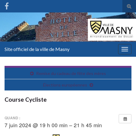
Tog
sear
for
Site officiel de la ville de Masny
Togg
navig
Remise du cadeau de fête des mères
Élections européennes
Course Cycliste
QUAND :
7 juin 2024 @ 19 h 00 min – 21 h 45 min