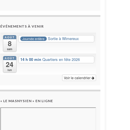
ÉVÉNEMENTS À VENIR
AOÛT
Sortie à Wimereux
Journée entière
8
sam
AOÛT
14 h 00 min
Quartiers en fête 2026
24
lun
Voir le calendrier
« LE MASNYSIEN » EN LIGNE