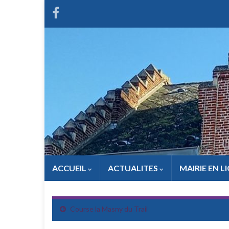
ACCUEIL
ACTUALITES
MAIRIE EN L
Course la Masny du Trail