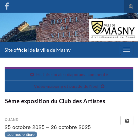
Tog
sear
for
Site officiel de la ville de Masny
Togg
navig
Histoire locale : diaporama commenté
Vidéo-mapping et parade de Noël
5ème exposition du Club des Artistes
QUAND :
25 octobre 2025 – 26 octobre 2025
Journée entière