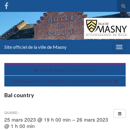
Tog
sear
for
Site officiel de la ville de Masny
Togg
navig
Gala de danse « Corps et Arts »
Visite guidée des cités du Blanc Cul et du Champ Fleuri
Bal country
QUAND :
25 mars 2023 @ 19 h 00 min – 26 mars 2023
@ 1 h 00 min