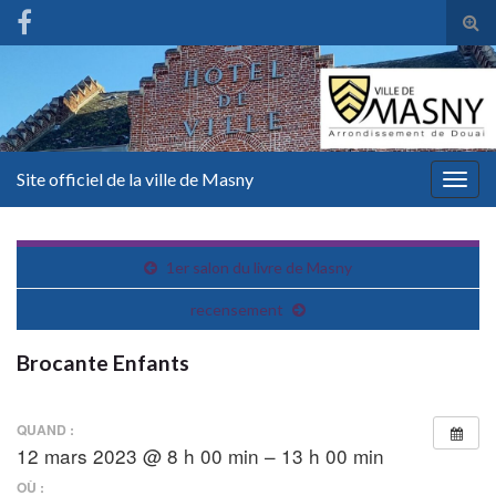
Tog
sear
for
Site officiel de la ville de Masny
Togg
navig
1er salon du livre de Masny
recensement
Brocante Enfants
QUAND :
12 mars 2023 @ 8 h 00 min – 13 h 00 min
OÙ :