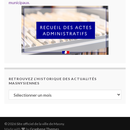
municipaux.
RETROUVEZ L’HISTORIQUE DES ACTUALITÉS
MASNYSIENNES
Retrouvez l’historique des actualités masnysiennes
© 2026 Site officiel de la ville de Masny.
Made with
by
Graphene Themes
.