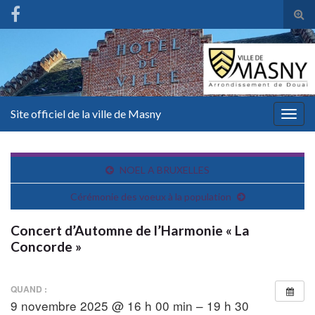
Tog
sear
for
Site officiel de la ville de Masny
Togg
navig
NOEL A BRUXELLES
Cérémonie des voeux à la population
Concert d’Automne de l’Harmonie « La
Concorde »
QUAND :
9 novembre 2025 @ 16 h 00 min – 19 h 30