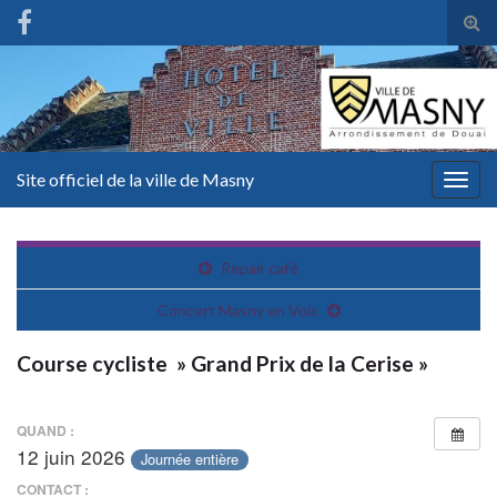
Tog
sear
for
Site officiel de la ville de Masny
Togg
navig
Repair café
Concert Masny en Voix
Course cycliste » Grand Prix de la Cerise »
QUAND :
12 juin 2026
Journée entière
CONTACT :