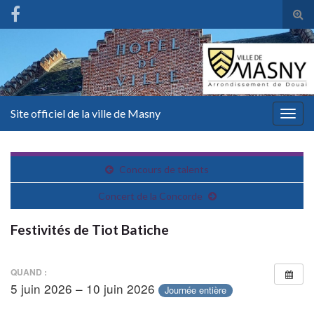
Tog
sear
for
Site officiel de la ville de Masny
Togg
navig
Concours de talents
Concert de la Concorde
Festivités de Tiot Batiche
QUAND :
5 juin 2026 – 10 juin 2026
Journée entière