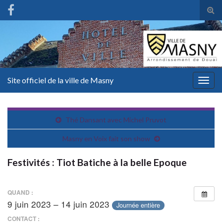
Tog
sear
for
Site officiel de la ville de Masny
Togg
navig
Thé Dansant avec Michel Pruvot
Masny en Voix fait son show
Festivités : Tiot Batiche à la belle Epoque
QUAND :
9 juin 2023 – 14 juin 2023
Journée entière
CONTACT :