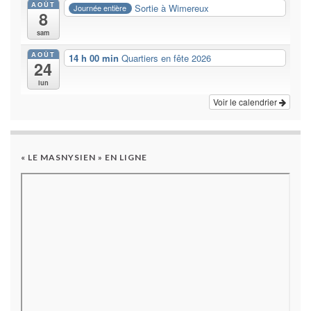
AOÛT
Sortie à Wimereux
Journée entière
8
sam
AOÛT
14 h 00 min
Quartiers en fête 2026
24
lun
Voir le calendrier
« LE MASNYSIEN » EN LIGNE