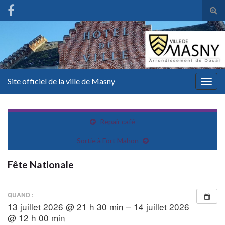
Tog
sear
for
Site officiel de la ville de Masny
Togg
navig
Repair café
Sortie à Fort Mahon
Fête Nationale
QUAND :
13 juillet 2026 @ 21 h 30 min – 14 juillet 2026
@ 12 h 00 min