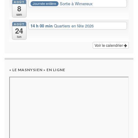
AOÛT
Sortie à Wimereux
Journée entière
8
sam
AOÛT
14 h 00 min
Quartiers en fête 2026
24
lun
Voir le calendrier
« LE MASNYSIEN » EN LIGNE