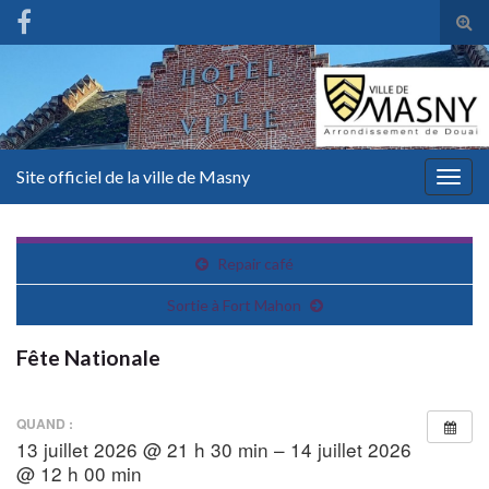
Tog
sear
for
Site officiel de la ville de Masny
Togg
navig
Repair café
Sortie à Fort Mahon
Fête Nationale
QUAND :
13 juillet 2026 @ 21 h 30 min – 14 juillet 2026
@ 12 h 00 min