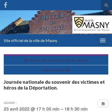
Tog
sear
for
Site officiel de la ville de Masny
Togg
navig
Remise du cadeau de Fête des Mères
Fête du travail
Journée nationale du souvenir des victimes et
héros de la Déportation.
QUAND :
23 avril 2022 @ 17 h 00 min – 18 h 30 min