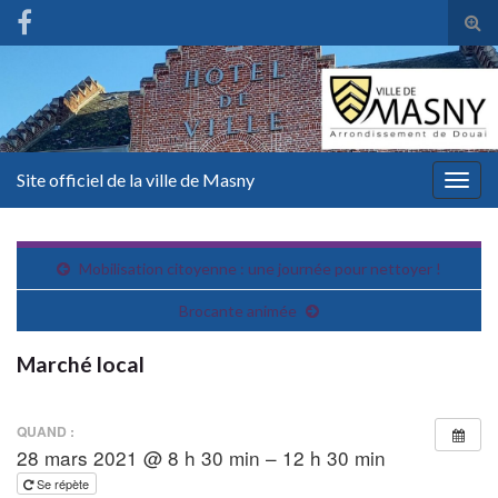
Tog
sear
for
Site officiel de la ville de Masny
Togg
navig
Mobilisation citoyenne : une journée pour nettoyer !
Brocante animée
Marché local
QUAND :
28 mars 2021 @ 8 h 30 min – 12 h 30 min
Se répète