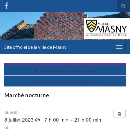
Tog
sear
for
Site officiel de la ville de Masny
Togg
navig
Stage de self-défense féminin
Journée festive avec le FC Masny
Marché nocturne
QUAND :
8 juillet 2023 @ 17 h 00 min – 21 h 00 min
OÙ :