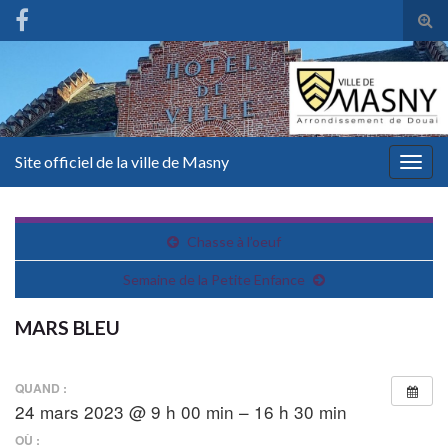
Tog
sear
for
Site officiel de la ville de Masny
Togg
navig
Chasse à l’oeuf
Semaine de la Petite Enfance
MARS BLEU
QUAND :
24 mars 2023 @ 9 h 00 min – 16 h 30 min
OÙ :