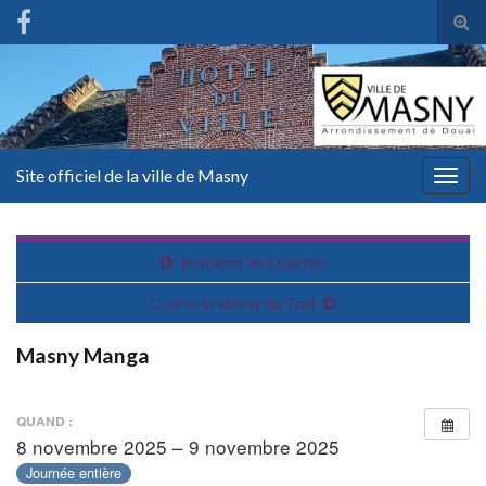
Tog
sear
for
Site officiel de la ville de Masny
Togg
navig
Brocante de Quartier
Course la Masny du Trail
Masny Manga
QUAND :
8 novembre 2025 – 9 novembre 2025
Journée entière