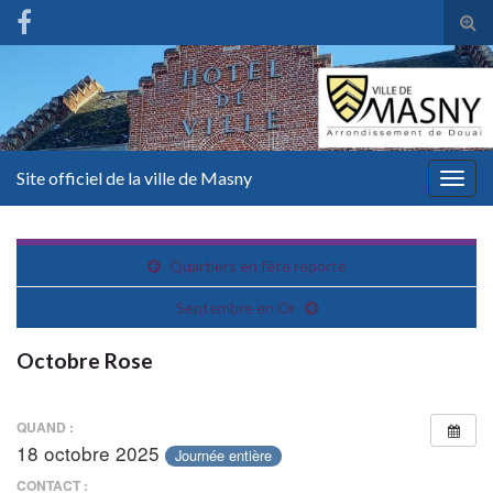
Tog
sear
for
Site officiel de la ville de Masny
Togg
navig
Quartiers en fête reporté
Septembre en Or
Octobre Rose
QUAND :
18 octobre 2025
Journée entière
CONTACT :