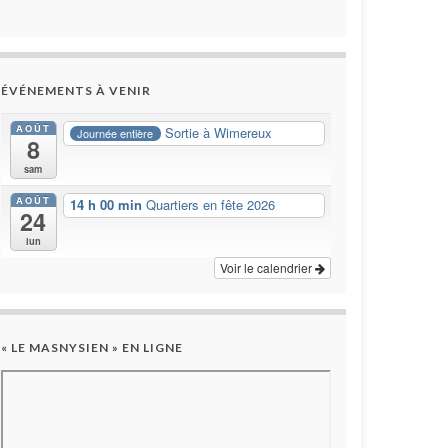
ÉVÉNEMENTS À VENIR
AOÛT
Sortie à Wimereux
Journée entière
8
sam
AOÛT
14 h 00 min
Quartiers en fête 2026
24
lun
Voir le calendrier
« LE MASNYSIEN » EN LIGNE