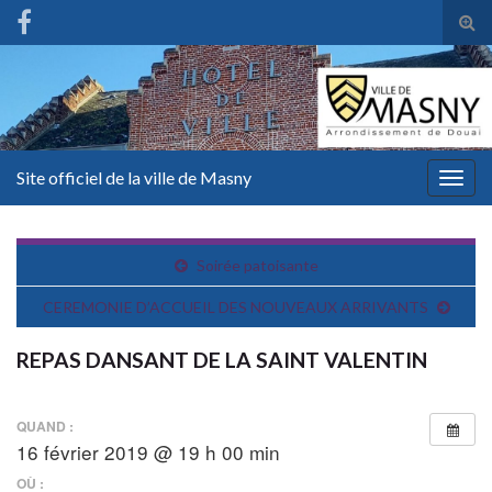
Tog
sear
for
Site officiel de la ville de Masny
Togg
navig
Soirée patoisante
CEREMONIE D’ACCUEIL DES NOUVEAUX ARRIVANTS
REPAS DANSANT DE LA SAINT VALENTIN
QUAND :
16 février 2019 @ 19 h 00 min
OÙ :