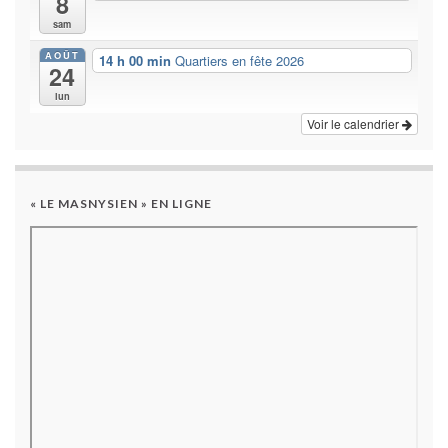
8
sam
AOÛT
14 h 00 min
Quartiers en fête 2026
24
lun
Voir le calendrier
« LE MASNYSIEN » EN LIGNE