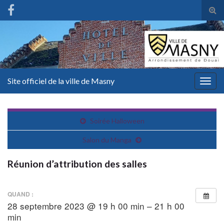
Tog
sear
for
Site officiel de la ville de Masny
Togg
navig
Soirée Halloween
Salon du Manga
Réunion d’attribution des salles
QUAND :
28 septembre 2023 @ 19 h 00 min – 21 h 00
min