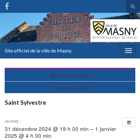
Tog
sear
for
Site officiel de la ville de Masny
Togg
navig
Concert Gospel
Parade de Noël
Saint Sylvestre
QUAND :
31 décembre 2024 @ 19 h 00 min – 1 janvier
2025 @ 4 h 00 min