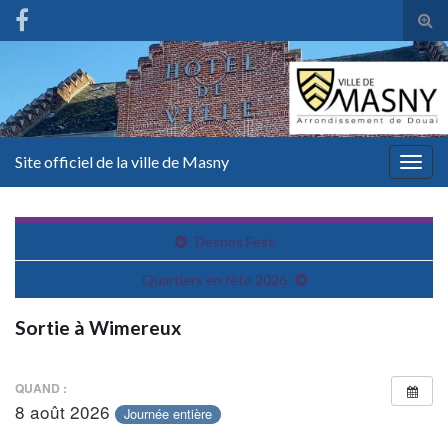
Tog
sear
for
Site officiel de la ville de Masny
Togg
navig
Desnos Fest
Quartiers en fête 2026
Sortie à Wimereux
QUAND :
8 août 2026
Journée entière