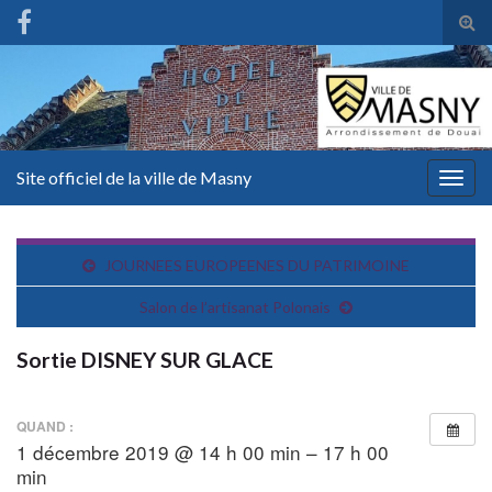
Tog
sear
for
Site officiel de la ville de Masny
Togg
navig
JOURNEES EUROPEENES DU PATRIMOINE
Salon de l’artisanat Polonais
Sortie DISNEY SUR GLACE
QUAND :
1 décembre 2019 @ 14 h 00 min – 17 h 00
min