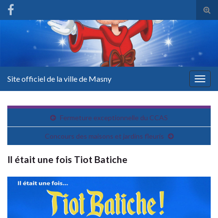
Tog
sear
for
Site officiel de la ville de Masny
Togg
navig
Fermeture exceptionnelle du CCAS
Concours des maisons et jardins fleuris
Il était une fois Tiot Batiche