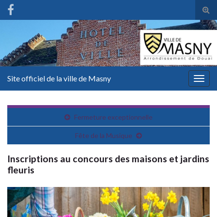
Tog
sear
for
Site officiel de la ville de Masny
Togg
navig
Fermeture exceptionnelle
Fête de la Musique
Inscriptions au concours des maisons et jardins
fleuris