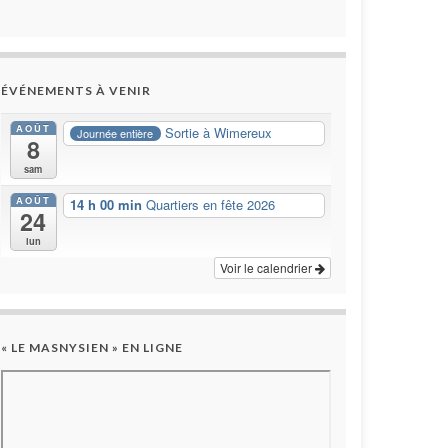
ÉVÉNEMENTS À VENIR
AOÛT
Sortie à Wimereux
Journée entière
8
sam
AOÛT
14 h 00 min
Quartiers en fête 2026
24
lun
Voir le calendrier
« LE MASNYSIEN » EN LIGNE