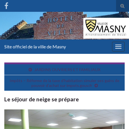
Tog
sear
for
Site officiel de la ville de Masny
Togg
navig
JARDINS OUVRIERS ET FAMILIAUX
Impôts – Réforme de la taxe d’habitation simuler ses gains de
pouvoir d’achat sur impots.gouv.fr
Le séjour de neige se prépare