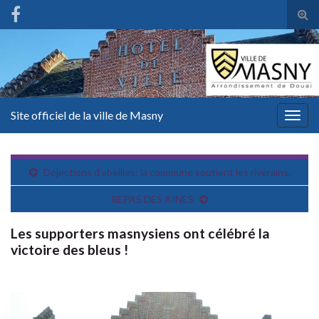
Tog
sear
for
Site officiel de la ville de Masny
Togg
navig
Déjections d’abeilles: la commune soutient les riverains.
REPAS DES AINES
Les supporters masnysiens ont célébré la
victoire des bleus !