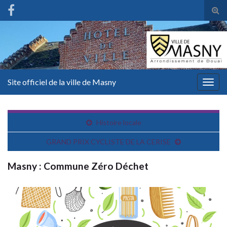
Tog
sear
for
Site officiel de la ville de Masny
Togg
navig
Histoire locale
GRAND PRIX CYCLISTE DE LA CERISE
Masny : Commune Zéro Déchet