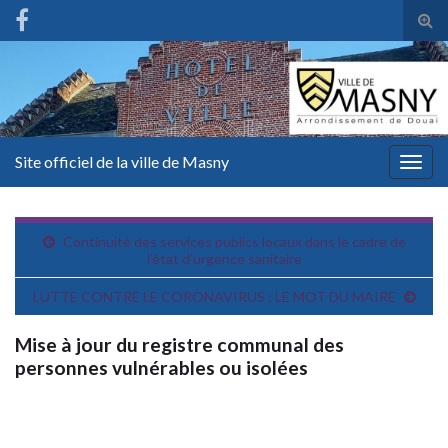
Tog
sear
for
Site officiel de la ville de Masny
Togg
navig
Continuité des services publics locaux dans le cadre de
l’état d’urgence sanitaire
LUTTE CONTRE LE CORONAVIRUS : LE MOT DU MAIRE
Mise à jour du registre communal des
personnes vulnérables ou isolées