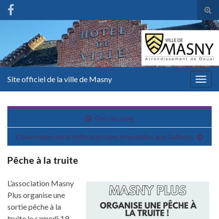
Tog
sear
for
Site officiel de la ville de Masny
Togg
navig
Don du sang
Observation de la nidification des hirondelles aux Galibots
Pêche à la truite
L’association Masny
Plus organise une
sortie pêche à la
truite le samedi 19