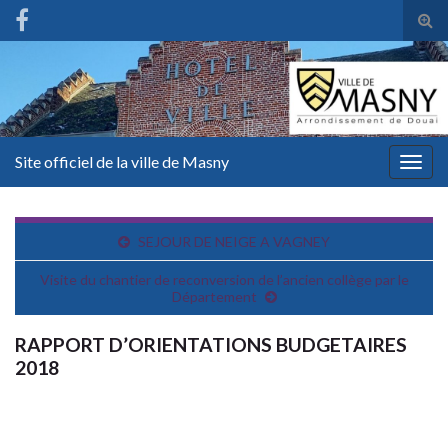
Tog
sear
for
Site officiel de la ville de Masny
Togg
navig
SEJOUR DE NEIGE A VAGNEY
Visite du chantier de reconversion de l’ancien collège par le
Département
RAPPORT D’ORIENTATIONS BUDGETAIRES
2018