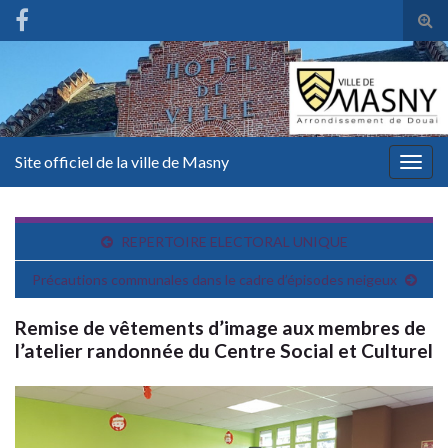
Tog
sear
for
Site officiel de la ville de Masny
Togg
navig
REPERTOIRE ELECTORAL UNIQUE
Précautions communales dans le cadre d’épisodes neigeux
Remise de vêtements d’image aux membres de
l’atelier randonnée du Centre Social et Culturel