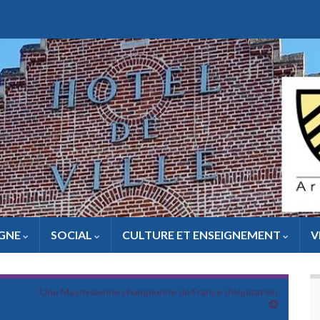
IGNE
SOCIAL
CULTURE ET ENSEIGNEMENT
V
Une Masnysienne championne de France d’équitation