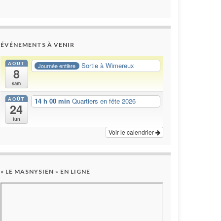
ÉVÉNEMENTS À VENIR
AOÛT
Sortie à Wimereux
Journée entière
8
sam
AOÛT
14 h 00 min
Quartiers en fête 2026
24
lun
Voir le calendrier
« LE MASNYSIEN » EN LIGNE