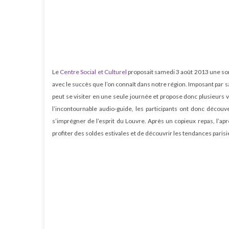
Le
Centre Social et Culturel
proposait samedi 3 août 2013 une sort
avec le succès que l’on connaît dans notre région. Imposant par 
peut se visiter en une seule journée et propose donc plusieurs vi
l’incontournable audio-guide, les participants ont donc déco
s’imprégner de l’esprit du Louvre. Après un copieux repas, l’aprè
profiter des soldes estivales et de découvrir les tendances paris