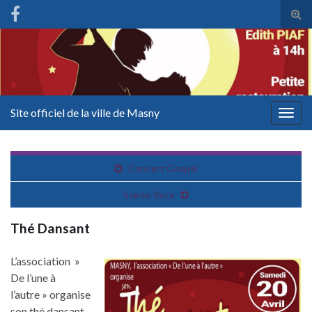
Tog
sear
for
Site officiel de la ville de Masny
Togg
navig
Concert Gospel
Soirée Rock
Thé Dansant
L’association »
De l’une à
l’autre » organise
son thé dansant