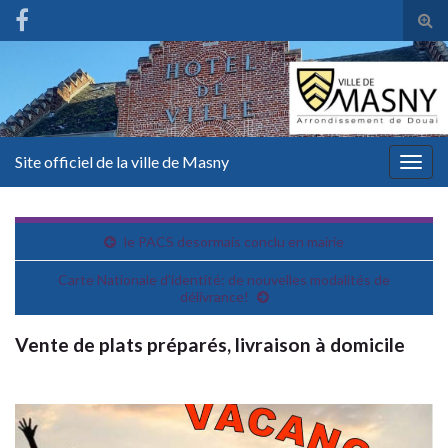
Tog
sear
for
Site officiel de la ville de Masny
Togg
navig
le PACS desormais conclu en mairie
Carte Nationale d’identité: de nouvelles modalités de
délivrance!
Vente de plats préparés, livraison à domicile