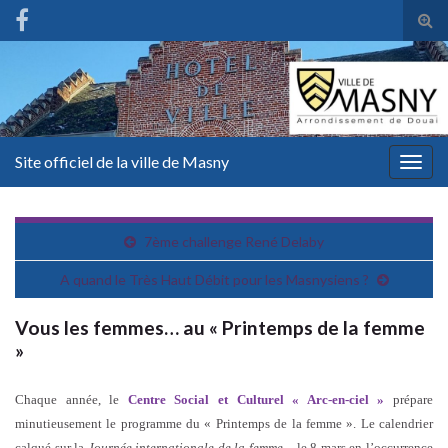
Tog
sear
for
Site officiel de la ville de Masny
Togg
navig
7ème challenge René Delaby
A quand le Très Haut Débit pour les Masnysiens ?
Vous les femmes… au « Printemps de la femme
»
Chaque année, le
Centre Social et Culturel « Arc-en-ciel »
prépare
minutieusement le programme du « Printemps de la femme ». Le calendrier
calqué sur la
Journée internationale de la femme
– le 8 mars en l’occurrence