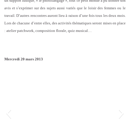
un support ludique, « le photolangage », tout ce petit monde a pu donner son
avis et s’exprimer sur des sujets aussi variés que le loisir des femmes ou le
travail. D’autres rencontres auront lieu à raison d’une fois tous les deux mois.
Lors de chacune d’entre elles, des activités thématiques seront mises en place
: atelier patchwork, composition florale, quiz musical…
Mercredi 20 mars 2013