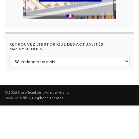
RETROUVEZ L’HISTORIQUE DES ACTUALITÉS
MASNYSIENNES
Retrouvez l’historique des actualités masnysiennes
© 2026 Site officiel de la ville de Masny.
Made with
by
Graphene Themes
.