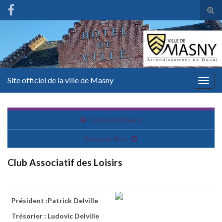
Tog
sear
for
Site officiel de la ville de Masny
Togg
navig
Découvrir Masny
Corps et Arts
Club Associatif des Loisirs
Président :Patrick Delville
Trésorier : Ludovic Delville